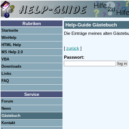
Rubriken
Help-Guide Gästebuch
Startseite
Die Einträge meines alten Gästebu
WinHelp
HTML Help
[
zurück
]
MS Help 2.0
Passwort:
VBA
Downloads
Links
FAQ
Service
Forum
News
Gästebuch
Kontakt