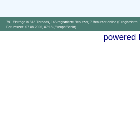
791 Einträge in 313 Threads, 145 registrierte Benutzer, 7 Benutzer online (0 registrierte,
Forumszeit: 07.08.2026, 07:18 (Europe/Berlin)
powered b