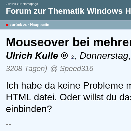
Zurück zur Homepage
Forum zur Thematik Windows Hi
zurück zur Hauptseite
Mouseover bei mehre
Ulrich Kulle
,
Donnerstag,
3208 Tagen)
@ Speed316
Ich habe da keine Probleme mi
HTML datei. Oder willst du d
einbinden?
--