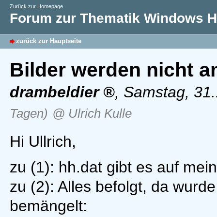
Zurück zur Homepage
Forum zur Thematik Windows Hi
zurück zur Hauptseite
Bilder werden nicht a
drambeldier
,
Samstag, 31.
Tagen)
@ Ulrich Kulle
Hi Ullrich,
zu (1): hh.dat gibt es auf me
zu (2): Alles befolgt, da wurde
bemängelt: