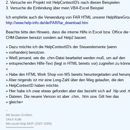
2. Versuche ein Projekt mit HelpContextID's nach diesen Beispielen
3. Versuche die Einbindung über mein VBA-Excel Beispiel
Ich empfehle auch die Verwendung von FAR HTML unserer HelpWareGroup, 
http://www.help-info.de/de/FAR/far_download.htm
Beachte bitte den Hinweis, dass die interne Hilfe in Excel bzw. Office die
CHM-Dateien benutzt sondern auf Help2 basiert.
» Dazu möchte ich die HelpContextID's der Steuerelemente (wenn
» vorhanden) benutzen.
» Weiß jemand, wie die .chm-Datei bearbeitet werden muß, um auf den
» entsprechenden Hilfe-Text (liegt in HTML bereits vor) zugreifen zu könn
»
» Habe den HTML Work Shop von MS bereits heruntergeladen und herump
» Aber nirgends ist mir eine Long-Zahl über den Weg gelaufen, die den
» HelpContextID haben möchte.
» Hier habe ich zwar etwas gefunden aber das bezieht sich auf .hlp und .rt
» Dateien. Die neuere Version ist aber .chm, .htm usw. Gilt hier das
» gleiche>
--
Mit besten Grüßen
Ulrich Kulle
Microsoft Help MVP (2007-2009)
************************