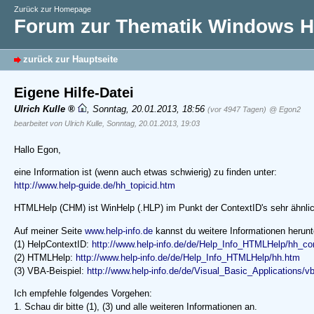
Zurück zur Homepage
Forum zur Thematik Windows Hi
zurück zur Hauptseite
Eigene Hilfe-Datei
Ulrich Kulle
,
Sonntag, 20.01.2013, 18:56
(vor 4947 Tagen)
@ Egon2
bearbeitet von Ulrich Kulle, Sonntag, 20.01.2013, 19:03
Hallo Egon,
eine Information ist (wenn auch etwas schwierig) zu finden unter:
http://www.help-guide.de/hh_topicid.htm
HTMLHelp (CHM) ist WinHelp (.HLP) im Punkt der ContextID's sehr ähnlich
Auf meiner Seite
www.help-info.de
kannst du weitere Informationen herunt
(1) HelpContextID:
http://www.help-info.de/de/Help_Info_HTMLHelp/hh_con
(2) HTMLHelp:
http://www.help-info.de/de/Help_Info_HTMLHelp/hh.htm
(3) VBA-Beispiel:
http://www.help-info.de/de/Visual_Basic_Applications/v
Ich empfehle folgendes Vorgehen:
1. Schau dir bitte (1), (3) und alle weiteren Informationen an.