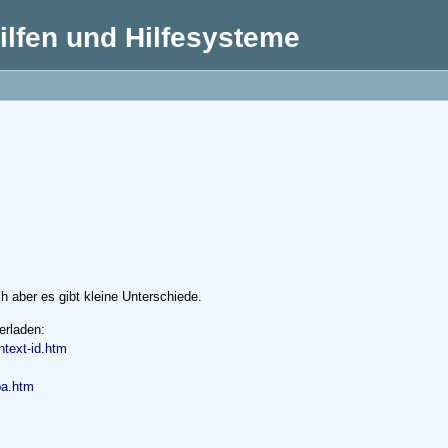
lfen und Hilfesysteme
 aber es gibt kleine Unterschiede.
erladen:
text-id.htm
ba.htm