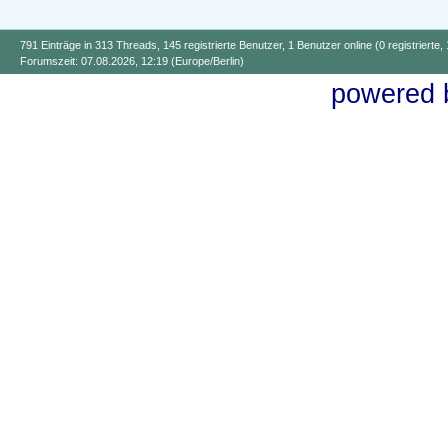
791 Einträge in 313 Threads, 145 registrierte Benutzer, 1 Benutzer online (0 registrierte,
Forumszeit: 07.08.2026, 12:19 (Europe/Berlin)
powered b