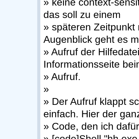
» keine context-sens
das soll zu einem
» späteren Zeitpunkt
Augenblick geht es m
» Aufruf der Hilfedat
Informationsseite bei
» Aufruf.
»
» Der Aufruf klappt s
einfach. Hier der gan
» Code, den ich dafü
» [code]Shell "hh.ex