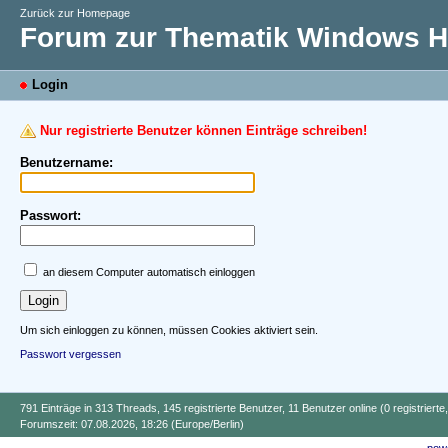
Zurück zur Homepage
Forum zur Thematik Windows Hi
Login
Nur registrierte Benutzer können Einträge schreiben!
Benutzername:
Passwort:
an diesem Computer automatisch einloggen
Um sich einloggen zu können, müssen Cookies aktiviert sein.
Passwort vergessen
791 Einträge in 313 Threads, 145 registrierte Benutzer, 11 Benutzer online (0 registrierte
Forumszeit: 07.08.2026, 18:26 (Europe/Berlin)
powe