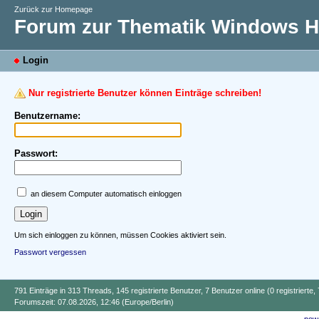
Zurück zur Homepage
Forum zur Thematik Windows Hi
Login
Nur registrierte Benutzer können Einträge schreiben!
Benutzername:
Passwort:
an diesem Computer automatisch einloggen
Um sich einloggen zu können, müssen Cookies aktiviert sein.
Passwort vergessen
791 Einträge in 313 Threads, 145 registrierte Benutzer, 7 Benutzer online (0 registrierte,
Forumszeit: 07.08.2026, 12:46 (Europe/Berlin)
powe