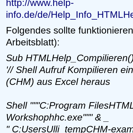
http://www.help-
info.de/de/Help_Info_HTML
Folgendes sollte funktioniere
Arbeitsblatt):
Sub HTMLHelp_Compilieren(
'// Shell Aufruf Kompilieren 
(CHM) aus Excel heraus
Shell """C:Program FilesHTM
Workshophhc.exe""" & _
" C:UsersUlli_tempCHM-exam