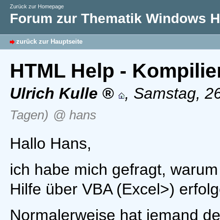
Zurück zur Homepage
Forum zur Thematik Windows Hi
zurück zur Hauptseite
HTML Help - Kompilie
Ulrich Kulle
,
Samstag, 26
Tagen)
@ hans
Hallo Hans,
ich habe mich gefragt, warum
Hilfe über VBA (Excel>) erfolg
Normalerweise hat jemand der