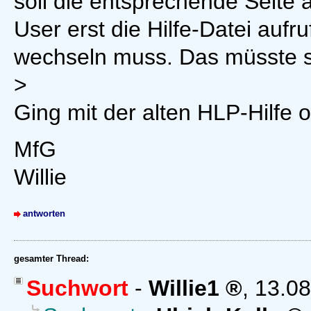
soll die entsprechende Seite
User erst die Hilfe-Datei aufr
wechseln muss. Das müsste 
>
Ging mit der alten HLP-Hilfe
MfG
Willie
antworten
gesamter Thread:
Suchwort
-
Willie1
,
13.08