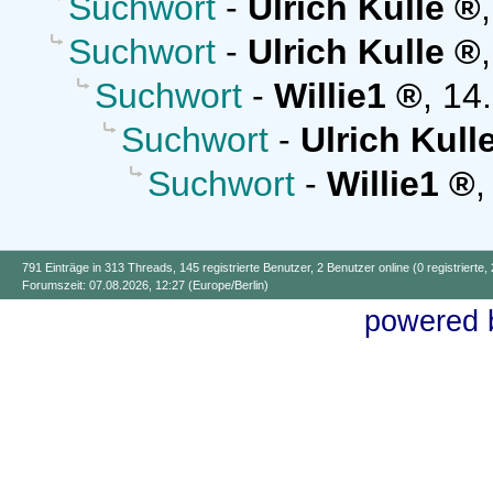
Suchwort
-
Ulrich Kulle
Suchwort
-
Ulrich Kulle
Suchwort
-
Willie1
,
14
Suchwort
-
Ulrich Kull
Suchwort
-
Willie1
791 Einträge in 313 Threads, 145 registrierte Benutzer, 2 Benutzer online (0 registrierte,
Forumszeit: 07.08.2026, 12:27 (Europe/Berlin)
powered b